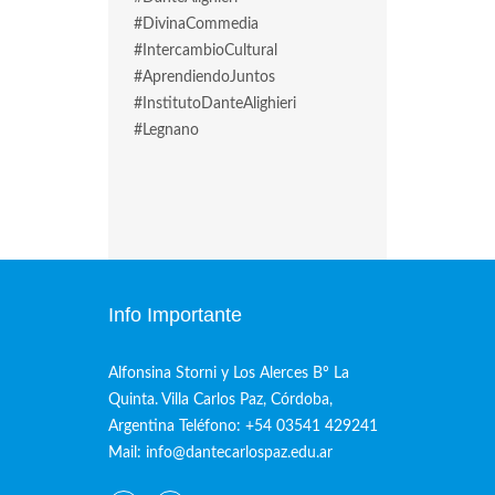
#DivinaCommedia
#IntercambioCultural
#AprendiendoJuntos
#InstitutoDanteAlighieri
#Legnano
Info Importante
Alfonsina Storni y Los Alerces Bº La
Quinta. Villa Carlos Paz, Córdoba,
Argentina Teléfono: +54 03541 429241
Mail: info@dantecarlospaz.edu.ar